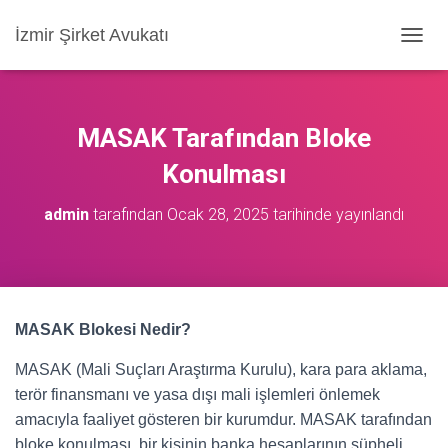
İzmir Şirket Avukatı
M
E
N
Ü
Y
MASAK Tarafından Bloke
Ü
A
Konulması
Ç
/
admin
tarafından
Ocak 28, 2025
tarihinde yayınlandı
K
A
P
A
MASAK Blokesi Nedir?
MASAK (Mali Suçları Araştırma Kurulu), kara para aklama,
terör finansmanı ve yasa dışı mali işlemleri önlemek
amacıyla faaliyet gösteren bir kurumdur. MASAK tarafından
bloke konulması, bir kişinin banka hesaplarının şüpheli