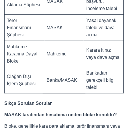
MASAK
başvuru,
Aklama Şüphesi
inceleme talebi
Terör
Yasal dayanak
Finansmanı
MASAK
talebi ve dava
Şüphesi
açma
Mahkeme
Karara itiraz
Kararına Dayalı
Mahkeme
veya dava açma
Bloke
Bankadan
Olağan Dışı
Banka/MASAK
gerekçeli bilgi
İşlem Şüphesi
talebi
Sıkça Sorulan Sorular
MASAK tarafından hesabıma neden bloke konuldu?
Bloke, genellikle kara para aklama, terör finansmanı veya