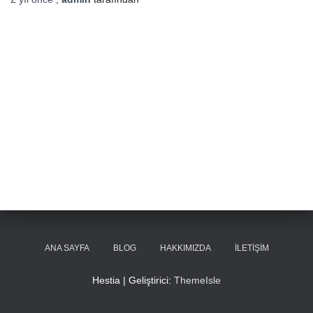
ANA SAYFA
BLOG
HAKKIMIZDA
İLETIŞIM
Hestia | Geliştirici:
ThemeIsle