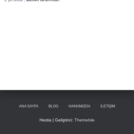
ANA SAYFA
BLOG
HAKKIMIZDA
İLETIŞIM
Hestia | Geliştirici:
ThemeIsle