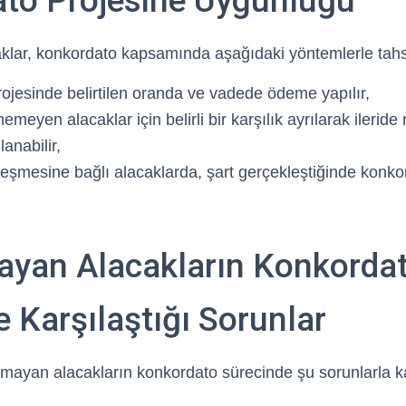
to Projesine Uygunluğu
klar, konkordato kapsamında aşağıdaki yöntemlerle tahsil
ojesinde belirtilen oranda ve vadede ödeme yapılır,
emeyen alacaklar için belirli bir karşılık ayrılarak ileride
anabilir,
leşmesine bağlı alacaklarda, şart gerçekleştiğinde konk
mayan Alacakların Konkorda
 Karşılaştığı Sorunlar
lmayan alacakların konkordato sürecinde şu sorunlarla ka