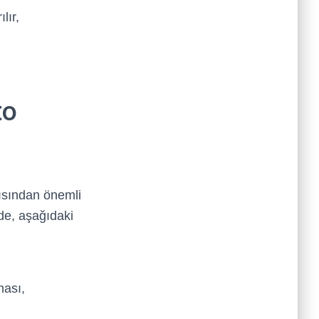
lır,
to
çısından önemli
nde, aşağıdaki
ması,