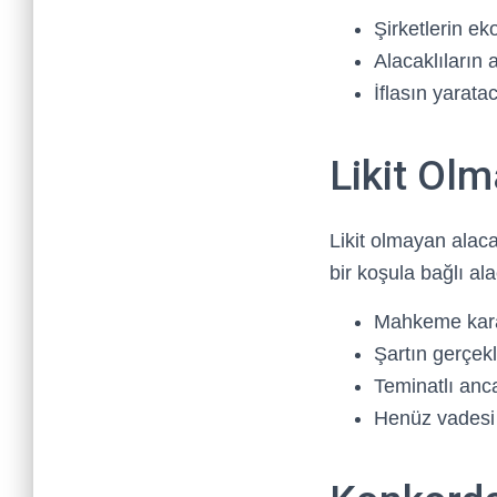
Şirketlerin e
Alacaklıların 
İflasın yarat
Likit Ol
Likit olmayan alac
bir koşula bağlı ala
Mahkeme karar
Şartın gerçek
Teminatlı anc
Henüz vadesi 