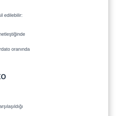
 edilebilir:
 netleştiğinde
ordato oranında
to
rşılaşıldığı