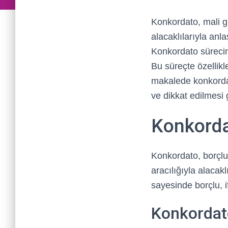
Konkordato, mali gü
alacaklılarıyla an
Konkordato sürecin
Bu süreçte özellikl
makalede konkordat
ve dikkat edilmesi 
Konkorda
Konkordato, borçl
aracılığıyla alacak
sayesinde borçlu, if
Konkordat