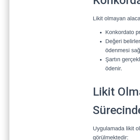
Konkorda
Likit olmayan alaca
Konkordato pr
Değeri belirlen
ödenmesi sağl
Şartın gerçek
ödenir.
Likit Ol
Sürecinde
Uygulamada likit o
görülmektedir: