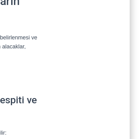
arın
belirlenmesi ve
 alacaklar,
espiti ve
ir: