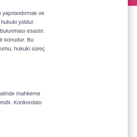
en yapılandırmak ve
 hukuki yoldur.
 bulunması esastır.
bir konudur. Bu
rumu, hukuki süreç
 halinde mahkeme
temdir. Konkordato