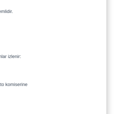
mlidir.
n
ar izlenir:
ato komiserine