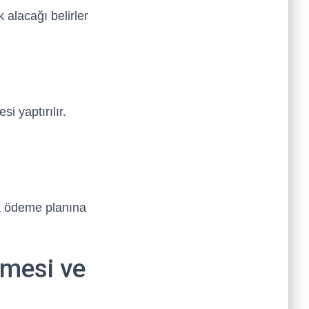
 alacağı belirler
i yaptırılır.
ek ödeme planına
lmesi ve