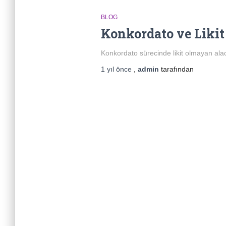
BLOG
Konkordato ve Liki
Konkordato sürecinde likit olmayan al
1 yıl
önce
,
admin
tarafından