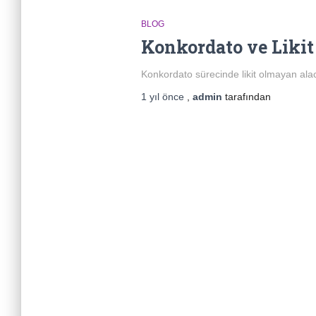
BLOG
Konkordato ve Liki
Konkordato sürecinde likit olmayan al
1 yıl
önce
,
admin
tarafından