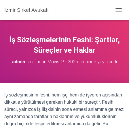
İzmir Şirket Avukatı
M
E
N
Ü
Y
İş Sözleşmelerinin Feshi: Şartlar,
Ü
A
Süreçler ve Haklar
Ç
/
admin
tarafından
Mayıs 19, 2025
tarihinde yayınlandı
K
A
P
A
İş sözleşmesinin feshi, hem işçi hem de işveren açısından
dikkatle yürütülmesi gereken hukuki bir süreçtir. Fesih
süreci, yalnızca iş ilişkisinin sona ermesi anlamına gelmez;
aynı zamanda tarafların haklarının ve yükümlülüklerinin
doğru biçimde tespit edilmesi anlamına da gelir. Bu