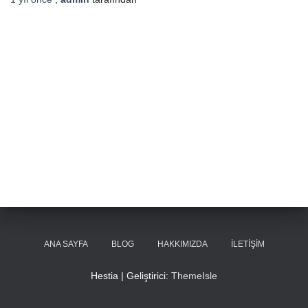
ANA SAYFA
BLOG
HAKKIMIZDA
İLETIŞIM
Hestia | Geliştirici:
ThemeIsle