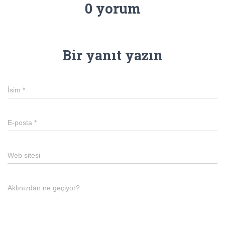
0 yorum
Bir yanıt yazın
İsim
*
E-posta
*
Web sitesi
Aklınızdan ne geçiyor?