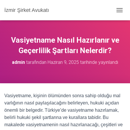
İzmir Şirket Avukatı
M
E
N
Ü
Y
Vasiyetname Nasıl Hazırlanır ve
Ü
A
Geçerlilik Şartları Nelerdir?
Ç
/
admin
tarafından
Haziran 9, 2025
tarihinde yayınlandı
K
A
P
A
Vasiyetname, kişinin ölümünden sonra sahip olduğu mal
varlığının nasıl paylaşılacağını belirleyen, hukuki açıdan
önemli bir belgedir. Türkiye’de vasiyetname hazırlamak,
belirli hukuki şekil şartlarına ve kurallara tabidir. Bu
makalede vasiyetnamenin nasıl hazırlanacağı, çeşitleri ve