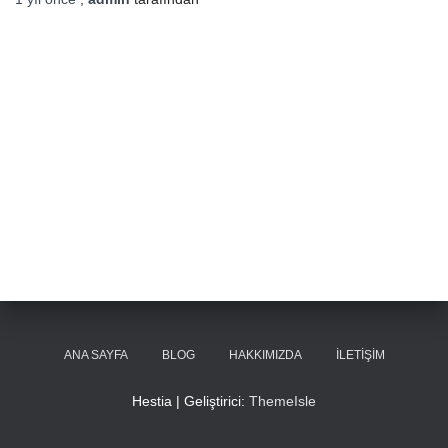
ANA SAYFA
BLOG
HAKKIMIZDA
İLETIŞIM
Hestia | Geliştirici:
ThemeIsle