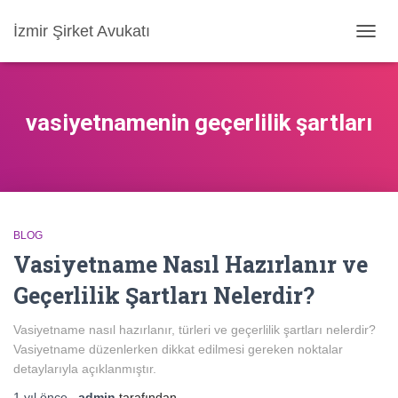
İzmir Şirket Avukatı
MENÜ
AÇ/KA
vasiyetnamenin geçerlilik şartları
BLOG
Vasiyetname Nasıl Hazırlanır ve
Geçerlilik Şartları Nelerdir?
Vasiyetname nasıl hazırlanır, türleri ve geçerlilik şartları nelerdir?
Vasiyetname düzenlerken dikkat edilmesi gereken noktalar
detaylarıyla açıklanmıştır.
1 yıl
önce
,
admin
tarafından