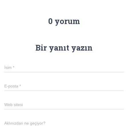
0 yorum
Bir yanıt yazın
İsim
*
E-posta
*
Web sitesi
Aklınızdan ne geçiyor?