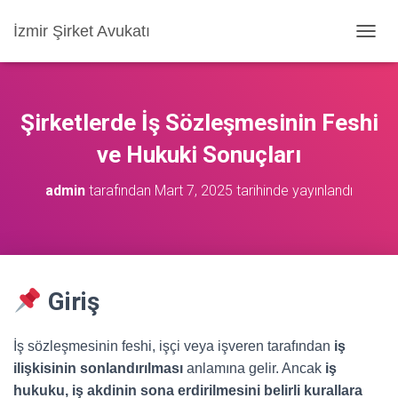
İzmir Şirket Avukatı
M
E
N
Ü
Y
Şirketlerde İş Sözleşmesinin Feshi
Ü
A
ve Hukuki Sonuçları
Ç
/
admin
tarafından
Mart 7, 2025
tarihinde yayınlandı
K
A
P
A
Giriş
İş sözleşmesinin feshi, işçi veya işveren tarafından
iş
ilişkisinin sonlandırılması
anlamına gelir. Ancak
iş
hukuku, iş akdinin sona erdirilmesini belirli kurallara