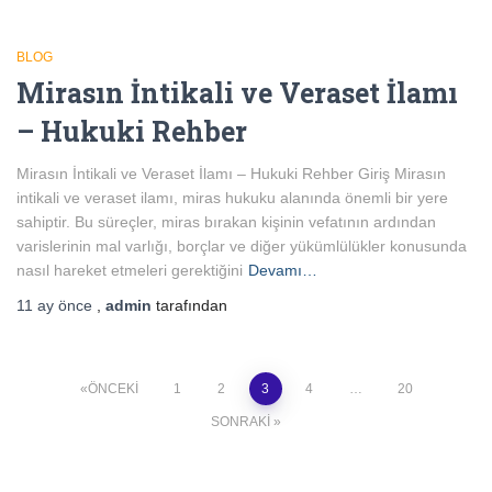
BLOG
Mirasın İntikali ve Veraset İlamı
– Hukuki Rehber
Mirasın İntikali ve Veraset İlamı – Hukuki Rehber Giriş Mirasın
intikali ve veraset ilamı, miras hukuku alanında önemli bir yere
sahiptir. Bu süreçler, miras bırakan kişinin vefatının ardından
varislerinin mal varlığı, borçlar ve diğer yükümlülükler konusunda
nasıl hareket etmeleri gerektiğini
Devamı…
11 ay
önce
,
admin
tarafından
Yazı
ÖNCEKI
1
2
3
4
…
20
SONRAKI
sayfalandırması