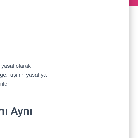
ı yasal olarak
e, kişinin yasal ya
mlerin
mı Aynı