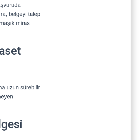
başvuruda
ra, belgeyi talep
armaşık miras
aset
a uzun sürebilir
emeyen
lgesi