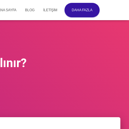
ANA SAYFA
BLOG
İLETIŞIM
DAHA FAZLA
ınır?