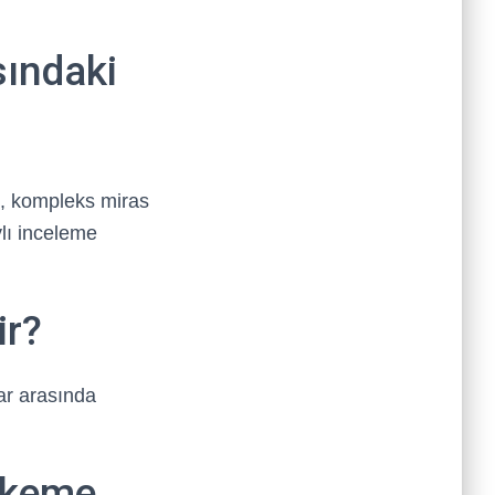
sındaki
ak, kompleks miras
lı inceleme
ir?
lar arasında
hkeme