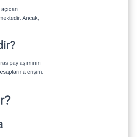
i açıdan
tmektedir. Ancak,
dir?
iras paylaşımının
esaplarına erişim,
r?
a