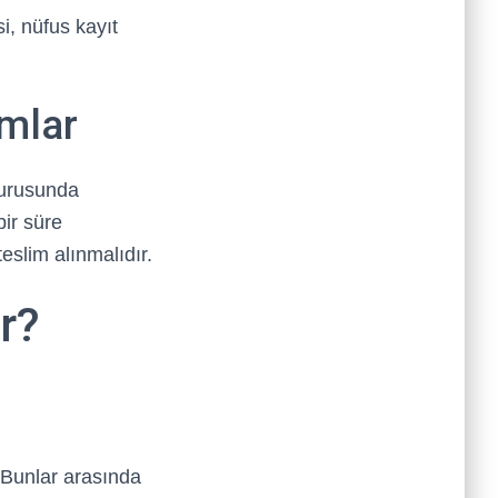
i, nüfus kayıt
ımlar
vurusunda
bir süre
eslim alınmalıdır.
r?
. Bunlar arasında