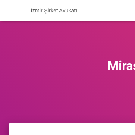
İzmir Şirket Avukatı
Mira