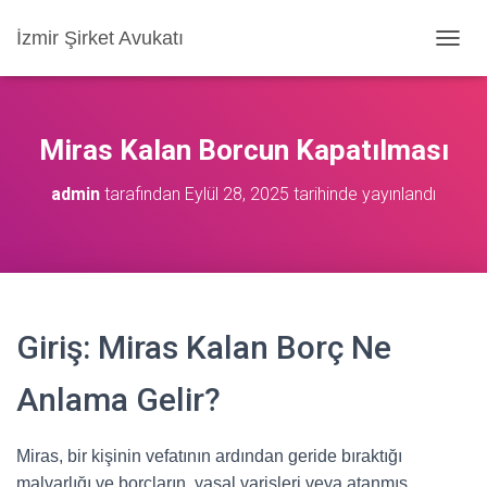
İzmir Şirket Avukatı
M
E
N
Ü
Y
Miras Kalan Borcun Kapatılması
Ü
A
admin
tarafından
Eylül 28, 2025
tarihinde yayınlandı
Ç
/
K
A
P
A
Giriş: Miras Kalan Borç Ne
Anlama Gelir?
Miras, bir kişinin vefatının ardından geride bıraktığı
malvarlığı ve borçların, yasal varisleri veya atanmış