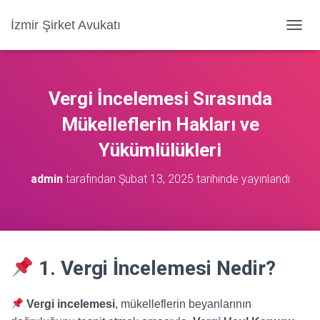
İzmir Şirket Avukatı
M
E
N
Ü
Y
Vergi İncelemesi Sırasında
Ü
A
Mükelleflerin Hakları ve
Ç
Yükümlülükleri
/
K
A
admin
tarafından
Şubat 13, 2025
tarihinde yayınlandı
P
A
1. Vergi İncelemesi Nedir?
Vergi incelemesi
, mükelleflerin beyanlarının