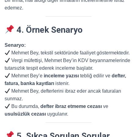
Bir firma, mal aldığı diğer firmaların incelenmesine itiraz
edemez.
4. Örnek Senaryo
Senaryo:
Mehmet Bey, tekstil sektöründe faaliyet göstermektedir.
Vergi müfettişi, Mehmet Bey’in KDV beyannamelerinde
tutarsızlık tespit ederek inceleme başlatır.
Mehmet Bey’e
inceleme yazısı
tebliğ edilir ve
defter,
fatura, banka kayıtları
istenir.
Mehmet Bey, defterlerini ibraz eder ancak faturaları
sunmaz.
Bu durumda,
defter ibraz etmeme cezası
ve
usulsüzlük cezası
uygulanır.
5. Sıkça Sorulan Sorular