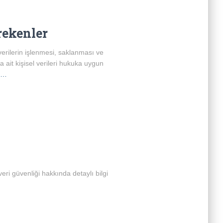
rekenler
erilerin işlenmesi, saklanması ve
a ait kişisel verileri hukuka uygun
ı…
ri güvenliği hakkında detaylı bilgi