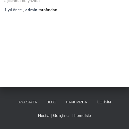
açıklama bu yazıda.
1 yıl
önce
,
admin
tarafından
ANA SAYFA
BLOG
HAKKIMIZDA
İLETIŞIM
Hestia | Geliştirici:
ThemeIsle