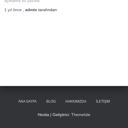
açıklama bu yazıda.
1 yıl
önce
,
admin
tarafından
ANA SAYFA
BLOG
HAKKIMIZDA
İLETIŞIM
Hestia | Geliştirici:
ThemeIsle