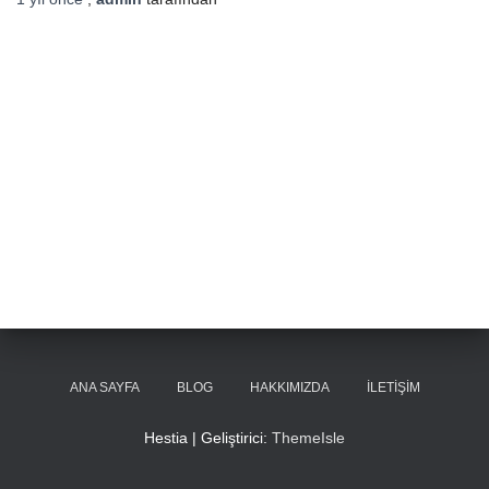
ANA SAYFA
BLOG
HAKKIMIZDA
İLETIŞIM
Hestia | Geliştirici:
ThemeIsle