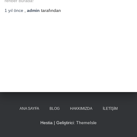
rehber burada!
1 yıl
önce
,
admin
tarafından
ANA SAYFA
BLOG
HAKKIMIZDA
İLETIŞIM
Hestia | Geliştirici:
ThemeIsle