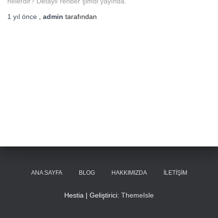
nelerdir? Detaylı rehber şimdi yayında.
1 yıl
önce
,
admin
tarafından
ANA SAYFA
BLOG
HAKKIMIZDA
İLETIŞIM
Hestia | Geliştirici:
ThemeIsle