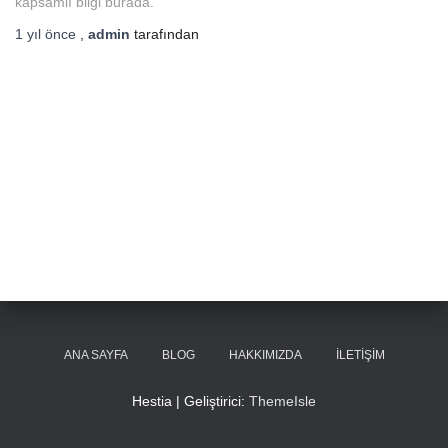
kapsamlı bilgi burada.
1 yıl
önce
,
admin
tarafından
ANA SAYFA
BLOG
HAKKIMIZDA
İLETIŞIM
Hestia | Geliştirici:
ThemeIsle