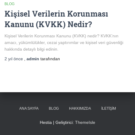
BLOG
Kişisel Verilerin Korunması
Kanunu (KVKK) Nedir?
Kişisel Verilerin Korunması Kanunu (KVKK) nedir? KVKK’nın
amacı, yükümlülükler, cezai yaptırımlar ve kişisel veri güvenliği
hakkında detaylı bilgi edinin.
2 yıl
önce
,
admin
tarafından
ANA SAYFA
BLOG
HAKKIMIZDA
İLETIŞIM
Hestia | Geliştirici:
ThemeIsle