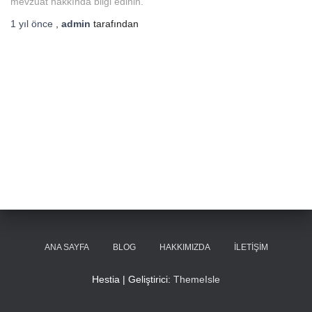
mevzuat hakkında bilgi edinin.
1 yıl
önce
,
admin
tarafından
ANA SAYFA
BLOG
HAKKIMIZDA
İLETIŞIM
Hestia | Geliştirici:
ThemeIsle