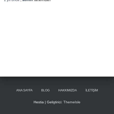
ANA SAYFA
BLOG
HAKKIMIZDA
İLETIŞIM
Hestia | Geliştirici:
ThemeIsle