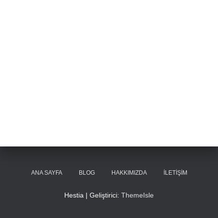
ANA SAYFA
BLOG
HAKKIMIZDA
İLETIŞIM
Hestia | Geliştirici:
ThemeIsle