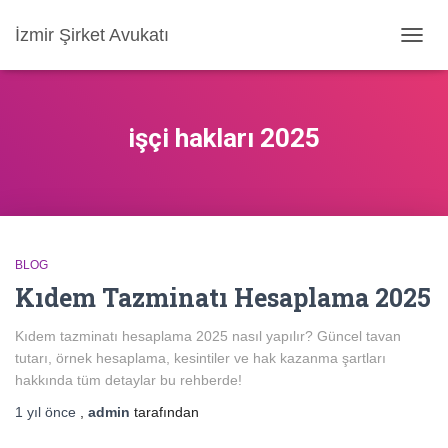
İzmir Şirket Avukatı
MENÜ
AÇ/KA
işçi hakları 2025
BLOG
Kıdem Tazminatı Hesaplama 2025
Kıdem tazminatı hesaplama 2025 nasıl yapılır? Güncel tavan
tutarı, örnek hesaplama, kesintiler ve hak kazanma şartları
hakkında tüm detaylar bu rehberde!
1 yıl
önce
,
admin
tarafından