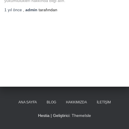
yükümlülükleri hakkında bilgi alın.
1 yıl
önce
,
admin
tarafından
ANA SAYFA
BLOG
HAKKIMIZDA
İLETIŞIM
Hestia | Geliştirici:
ThemeIsle