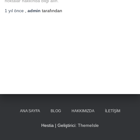
noktalar hakkında bilgi alın.
1 yıl
önce
,
admin
tarafından
ANA SAYFA
BLOG
HAKKIMIZDA
İLETIŞIM
Hestia | Geliştirici:
ThemeIsle