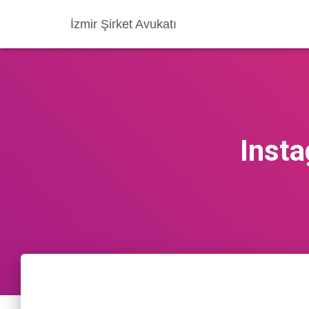
İzmir Şirket Avukatı
Insta