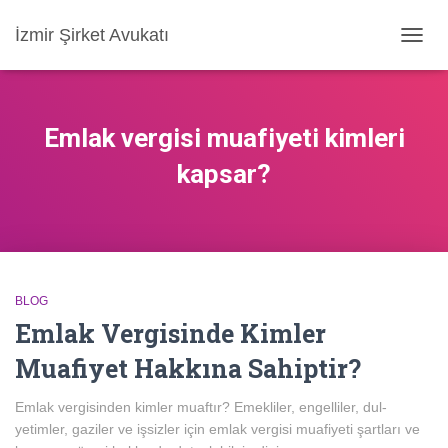
İzmir Şirket Avukatı
MENÜ
AÇ/KA
Emlak vergisi muafiyeti kimleri
kapsar?
BLOG
Emlak Vergisinde Kimler
Muafiyet Hakkına Sahiptir?
Emlak vergisinden kimler muaftır? Emekliler, engelliler, dul-
yetimler, gaziler ve işsizler için emlak vergisi muafiyeti şartları ve