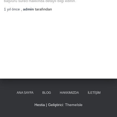
başvuru süreci hakkında detaylı bilgi edinin.
1 yıl
önce
,
admin
tarafından
ANA SAYFA
BLOG
HAKKIMIZDA
İLETIŞIM
Hestia | Geliştirici:
ThemeIsle