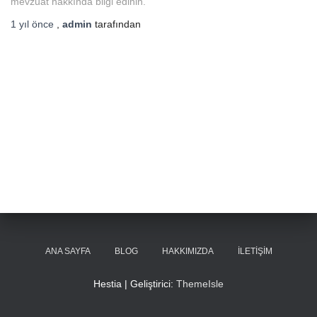
mevzuat hakkında bilgi edinin.
1 yıl
önce
,
admin
tarafından
ANA SAYFA
BLOG
HAKKIMIZDA
İLETIŞIM
Hestia | Geliştirici:
ThemeIsle