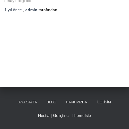
detaylı bilgi alın.
1 yıl
önce
,
admin
tarafından
ANA SAYFA
BLOG
HAKKIMIZDA
İLETIŞIM
Hestia | Geliştirici:
ThemeIsle