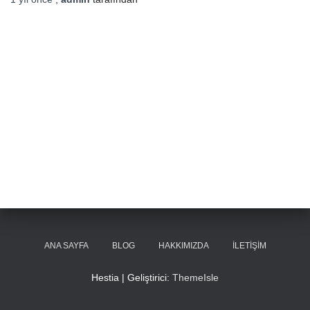
ANA SAYFA
BLOG
HAKKIMIZDA
İLETIŞIM
Hestia | Geliştirici:
ThemeIsle