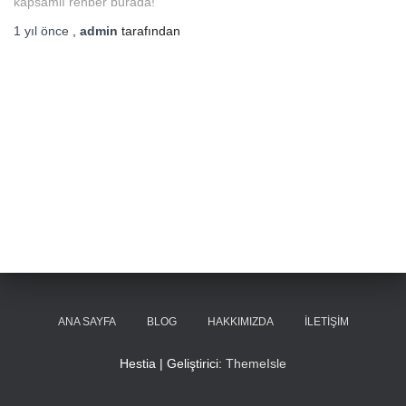
kapsamlı rehber burada!
1 yıl
önce
,
admin
tarafından
ANA SAYFA
BLOG
HAKKIMIZDA
İLETIŞIM
Hestia | Geliştirici:
ThemeIsle