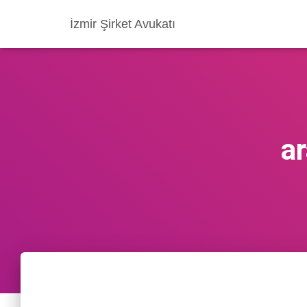
İzmir Şirket Avukatı
a