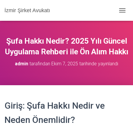
İzmir Şirket Avukatı
M
E
N
Ü
Y
Şufa Hakkı Nedir? 2025 Yılı Güncel
Ü
A
Uygulama Rehberi ile Ön Alım Hakkı
Ç
/
admin
tarafından
Ekim 7, 2025
tarihinde yayınlandı
K
A
P
A
Giriş: Şufa Hakkı Nedir ve
Neden Önemlidir?