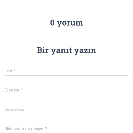
0 yorum
Bir yanıt yazın
İsim
*
E-posta
*
Web sitesi
Aklınızdan ne geçiyor?