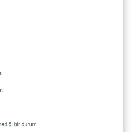
r.
r.
ediği bir durum