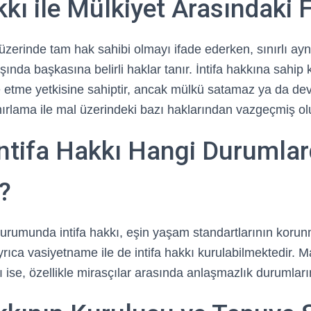
kkı ile Mülkiyet Arasındaki 
üzerinde tam hak sahibi olmayı ifade ederken, sınırlı ayn
şında başkasına belirli haklar tanır. İntifa hakkına sahip 
e etme yetkisine sahiptir, ancak mülkü satamaz ya da d
nırlama ile mal üzerindeki bazı haklarından vazgeçmiş ol
İntifa Hakkı Hangi Durumla
r?
urumunda intifa hakkı, eşin yaşam standartlarının koru
. Ayrıca vasiyetname ile de intifa hakkı kurulabilmektedir.
arı ise, özellikle mirasçılar arasında anlaşmazlık durumlar