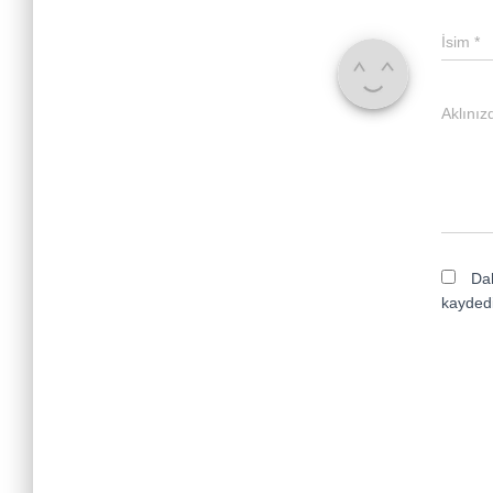
İsim
*
Aklınız
Dah
kaydedi