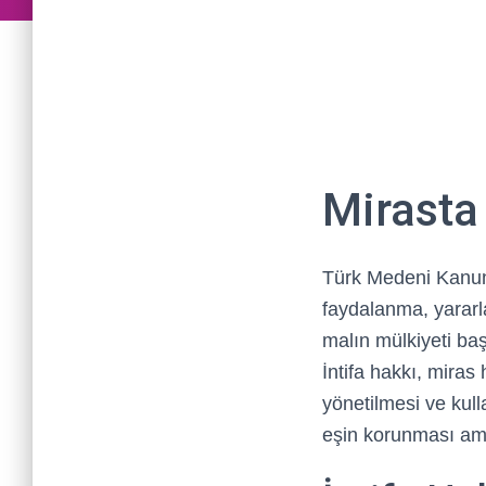
Mirasta 
Türk Medeni Kanunu’
faydalanma, yararl
malın mülkiyeti başk
İntifa hakkı, miras
yönetilmesi ve kul
eşin korunması ama