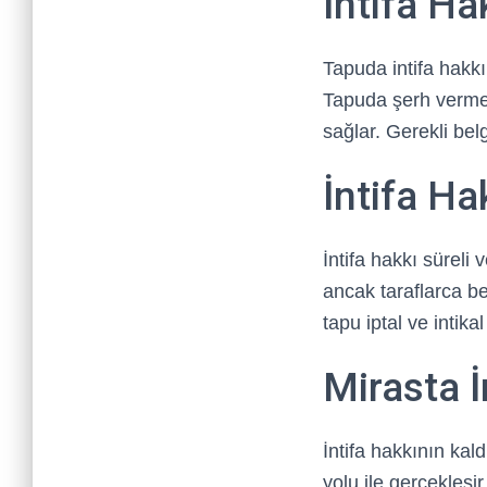
İntifa Ha
Tapuda intifa hakkı 
Tapuda şerh vermek
sağlar. Gerekli belg
İntifa Ha
İntifa hakkı süreli 
ancak taraflarca b
tapu iptal ve intikal
Mirasta İ
İntifa hakkının ka
yolu ile gerçekleşi