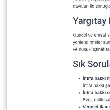
davaları ile sonuçla
Yargıtay 
Güncel ve emsal Yar
yönlendirmeler sun
ve hukuki içtihatla
Sık Sorul
İntifa hakkı 
İntifa hakkı 
İntifa hakkı o
Evet, mülk sah
Veraset ilamı