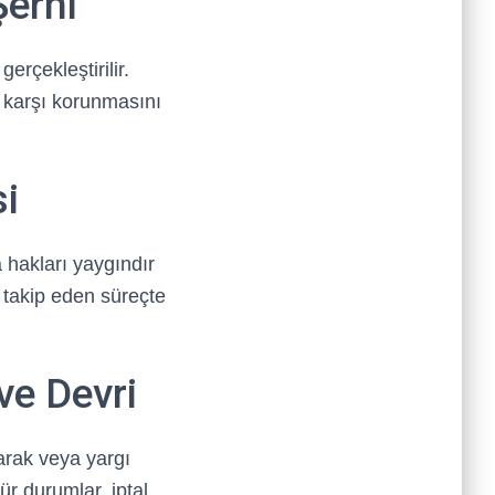
Şerhi
erçekleştirilir.
 karşı korunmasını
si
a hakları yaygındır
 takip eden süreçte
ve Devri
arak veya yargı
ür durumlar, iptal