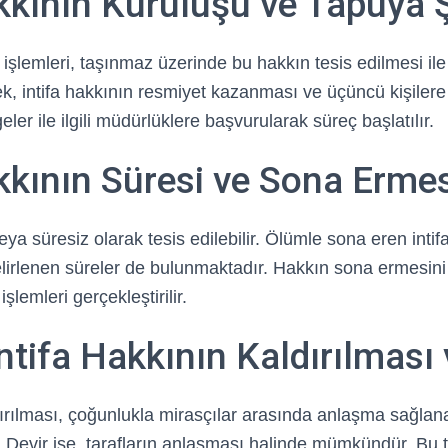
kkının Kuruluşu ve Tapuya 
işlemleri, taşınmaz üzerinde bu hakkın tesis edilmesi ile g
, intifa hakkının resmiyet kazanması ve üçüncü kişilere
eler ile ilgili müdürlüklere başvurularak süreç başlatılır.
kkının Süresi ve Sona Erme
veya süresiz olarak tesis edilebilir. Ölümle sona eren intif
elirlenen süreler de bulunmaktadır. Hakkın sona ermesini
 işlemleri gerçekleştirilir.
ntifa Hakkının Kaldırılması 
ldırılması, çoğunlukla mirasçılar arasında anlaşma sağlan
r. Devir ise, tarafların anlaşması halinde mümkündür. Bu t