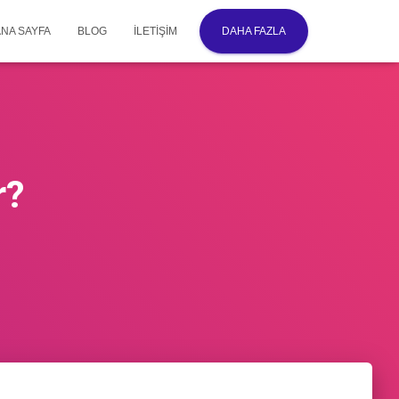
ANA SAYFA
BLOG
İLETIŞIM
DAHA FAZLA
r?