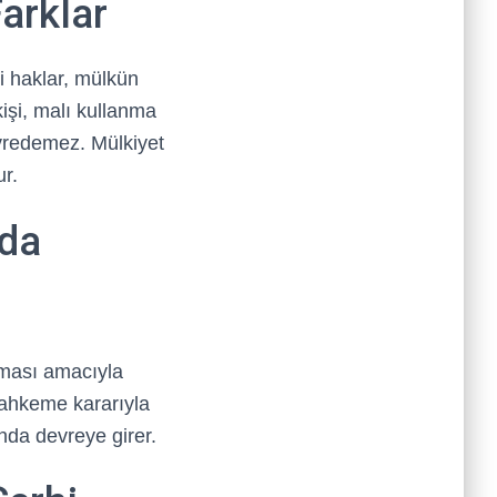
Farklar
i haklar, mülkün
kişi, malı kullanma
evredemez. Mülkiyet
ur.
rda
nması amacıyla
 Mahkeme kararıyla
ında devreye girer.