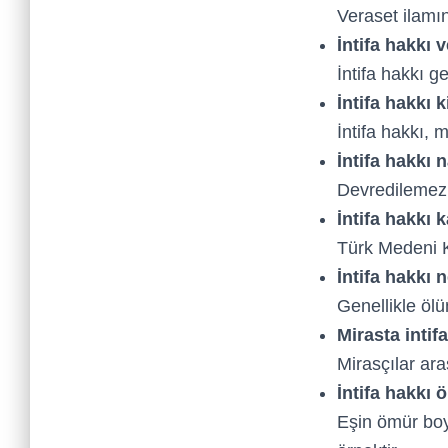
Veraset ilamınd
İntifa hakkı v
İntifa hakkı ge
İntifa hakkı k
İntifa hakkı, m
İntifa hakkı n
Devredilemez a
İntifa hakkı
Türk Medeni 
İntifa hakkı 
Genellikle ölü
Mirasta intifa
Mirasçılar ara
İntifa hakkı 
Eşin ömür bo