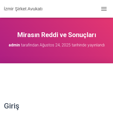
İzmir Şirket Avukatı
M
E
N
Ü
Y
Mirasın Reddi ve Sonuçları
Ü
A
admin
tarafından
Ağustos 24, 2025
tarihinde yayınlandı
Ç
/
K
A
P
A
Giriş