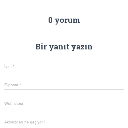
0 yorum
Bir yanıt yazın
İsim
*
E-posta
*
Web sitesi
Aklınızdan ne geçiyor?