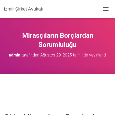
İzmir Şirket Avukatı
M
E
N
Ü
Y
Mirasçıların Borçlardan
Ü
A
Sorumluluğu
Ç
/
admin
tarafından
Ağustos 29, 2025
tarihinde yayınlandı
K
A
P
A