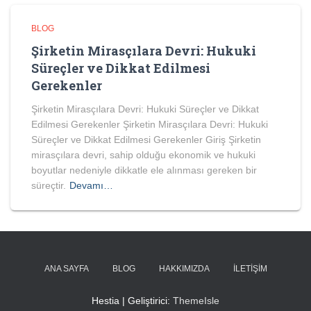
BLOG
Şirketin Mirasçılara Devri: Hukuki
Süreçler ve Dikkat Edilmesi
Gerekenler
Şirketin Mirasçılara Devri: Hukuki Süreçler ve Dikkat
Edilmesi Gerekenler Şirketin Mirasçılara Devri: Hukuki
Süreçler ve Dikkat Edilmesi Gerekenler Giriş Şirketin
mirasçılara devri, sahip olduğu ekonomik ve hukuki
boyutlar nedeniyle dikkatle ele alınması gereken bir
süreçtir.
Devamı…
ANA SAYFA
BLOG
HAKKIMIZDA
İLETIŞIM
Hestia | Geliştirici:
ThemeIsle