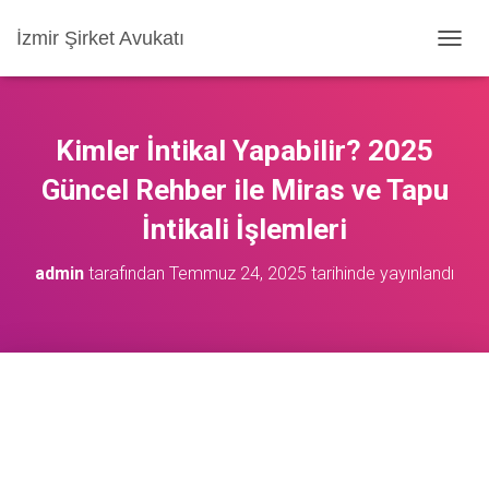
İzmir Şirket Avukatı
M
E
N
Ü
Y
Kimler İntikal Yapabilir? 2025
Ü
A
Güncel Rehber ile Miras ve Tapu
Ç
İntikali İşlemleri
/
K
A
admin
tarafından
Temmuz 24, 2025
tarihinde yayınlandı
P
A