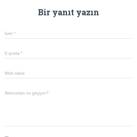
Bir yanıt yazın
İsim
*
E-posta
*
Web sitesi
Aklınızdan ne geçiyor?