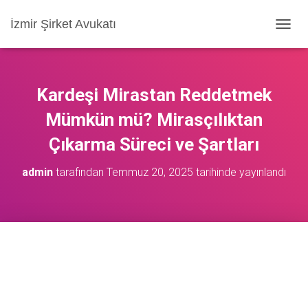
İzmir Şirket Avukatı
M
E
N
Ü
Y
Kardeşi Mirastan Reddetmek
Ü
A
Mümkün mü? Mirasçılıktan
Ç
Çıkarma Süreci ve Şartları
/
K
A
admin
tarafından
Temmuz 20, 2025
tarihinde yayınlandı
P
A