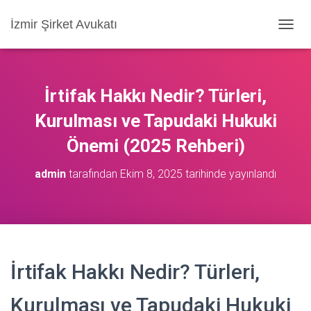
İzmir Şirket Avukatı
M
E
N
Ü
Y
İrtifak Hakkı Nedir? Türleri,
Ü
A
Kurulması ve Tapudaki Hukuki
Ç
Önemi (2025 Rehberi)
/
K
A
admin
tarafından
Ekim 8, 2025
tarihinde yayınlandı
P
A
İrtifak Hakkı Nedir? Türleri,
Kurulması ve Tapudaki Hukuki