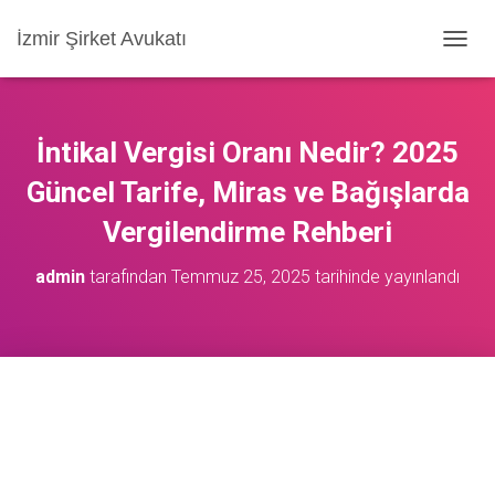
İzmir Şirket Avukatı
M
E
N
Ü
Y
İntikal Vergisi Oranı Nedir? 2025
Ü
A
Güncel Tarife, Miras ve Bağışlarda
Ç
Vergilendirme Rehberi
/
K
A
admin
tarafından
Temmuz 25, 2025
tarihinde yayınlandı
P
A