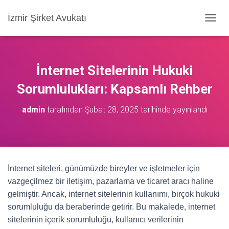
İzmir Şirket Avukatı
M
E
N
Ü
Y
İnternet Sitelerinin Hukuki
Ü
A
Sorumlulukları: Kapsamlı Rehber
Ç
/
admin
tarafından
Şubat 28, 2025
tarihinde yayınlandı
K
A
P
A
İnternet siteleri, günümüzde bireyler ve işletmeler için
vazgeçilmez bir iletişim, pazarlama ve ticaret aracı haline
gelmiştir. Ancak, internet sitelerinin kullanımı, birçok hukuki
sorumluluğu da beraberinde getirir. Bu makalede, internet
sitelerinin içerik sorumluluğu, kullanıcı verilerinin