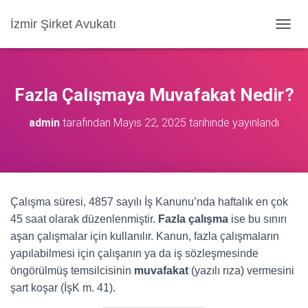
İzmir Şirket Avukatı
M
E
N
Ü
Y
Fazla Çalışmaya Muvafakat Nedir?
Ü
A
admin
tarafından
Mayıs 22, 2025
tarihinde yayınlandı
Ç
/
K
A
P
A
Çalışma süresi, 4857 sayılı İş Kanunu’nda haftalık en çok
45 saat olarak düzenlenmiştir.
Fazla çalışma
ise bu sınırı
aşan çalışmalar için kullanılır. Kanun, fazla çalışmaların
yapılabilmesi için çalışanın ya da iş sözleşmesinde
öngörülmüş temsilcisinin
muvafakat
(yazılı rıza) vermesini
şart koşar (İşK m. 41).