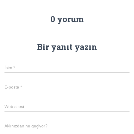
0 yorum
Bir yanıt yazın
İsim
*
E-posta
*
Web sitesi
Aklınızdan ne geçiyor?