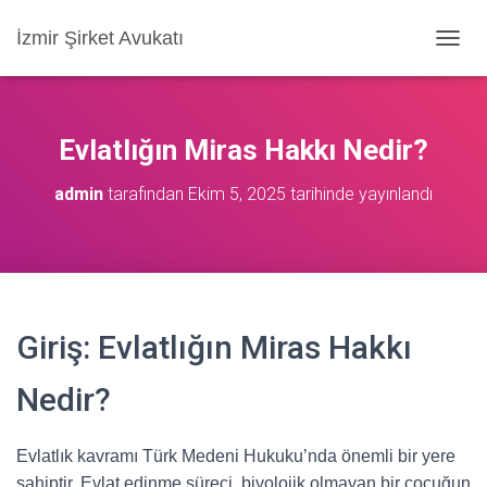
İzmir Şirket Avukatı
M
E
N
Ü
Y
Evlatlığın Miras Hakkı Nedir?
Ü
A
admin
tarafından
Ekim 5, 2025
tarihinde yayınlandı
Ç
/
K
A
P
A
Giriş: Evlatlığın Miras Hakkı
Nedir?
Evlatlık kavramı Türk Medeni Hukuku’nda önemli bir yere
sahiptir. Evlat edinme süreci, biyolojik olmayan bir çocuğun