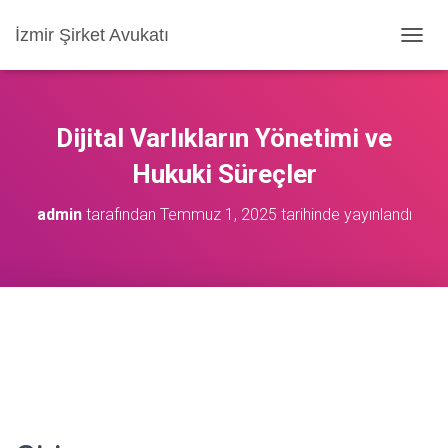
İzmir Şirket Avukatı
M
E
N
Ü
Y
Dijital Varlıkların Yönetimi ve
Ü
A
Hukuki Süreçler
Ç
/
admin
tarafından
Temmuz 1, 2025
tarihinde yayınlandı
K
A
P
A