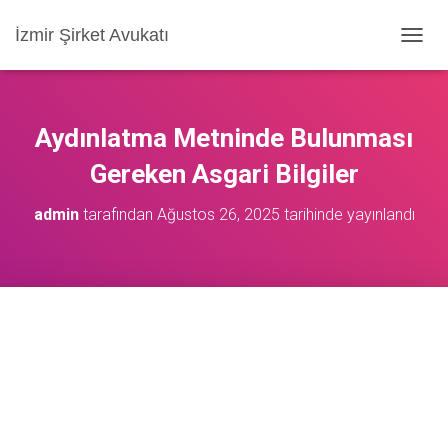
İzmir Şirket Avukatı
M
E
N
Ü
Y
Aydınlatma Metninde Bulunması
Ü
A
Gereken Asgari Bilgiler
Ç
/
admin
tarafından
Ağustos 26, 2025
tarihinde yayınlandı
K
A
P
A