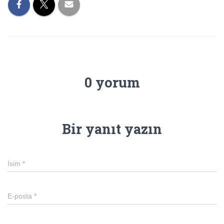
0 yorum
Bir yanıt yazın
İsim
*
E-posta
*