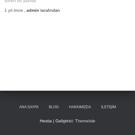
süreci bu yazıda.
1 yıl
önce
,
admin
tarafından
ANA SAYFA
BLOG
HAKKIMIZDA
İLETIŞIM
Hestia | Geliştirici:
ThemeIsle