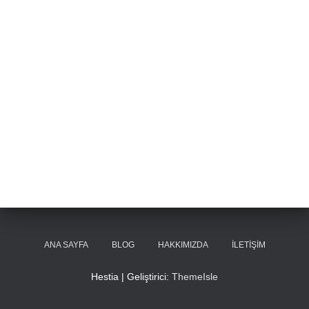
ANA SAYFA
BLOG
HAKKIMIZDA
İLETIŞIM
Hestia | Geliştirici:
ThemeIsle