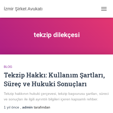
İzmir Şirket Avukatı
MENÜ
AÇ/KA
tekzip dilekçesi
BLOG
Tekzip Hakkı: Kullanım Şartları,
Süreç ve Hukuki Sonuçları
Tekzip hakkının hukuki çerçevesi, tekzip başvurusu şartları, süreci
ve sonuçları ile ilgili ayrıntılı bilgileri içeren kapsamlı rehber.
1 yıl
önce
,
admin
tarafından